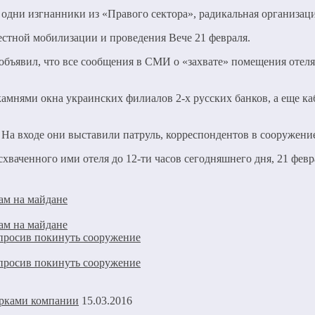
дни изгнанники из «Правого сектора», радикальная организаци
естной мобилизации и проведения Вече 21 февраля.
бъявил, что все сообщения в СМИ о «захвате» помещения отеля 
ли камнями окна украинских филиалов 2-х русских банков, а ещ
На входе они выставили патруль, корреспондентов в сооружение
ваченного ими отеля до 12-ти часов сегодняшнего дня, 21 февр
ам на майдане
ам на майдане
опросив покинуть сооружение
опросив покинуть сооружение
урками компании
15.03.2016