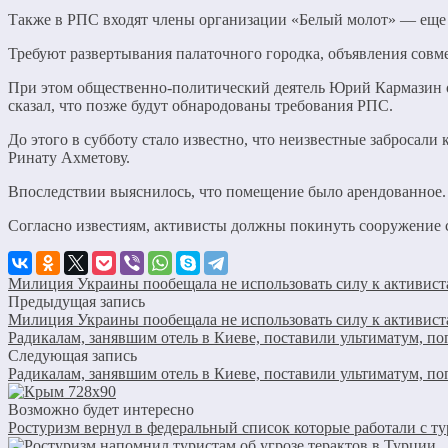
Также в РПС входят члены организации «Белый молот» — еще о
Требуют развертывания палаточного городка, объявления совм
При этом общественно-политический деятель Юрий Кармазин о
сказал, что позже будут обнародованы требования РПС.
До этого в субботу стало известно, что неизвестные заброса
Ринату Ахметову.
Впоследствии выяснилось, что помещение было арендованное. 
Согласно известиям, активисты должны покинуть сооружение сх
Милиция Украины пообещала не использовать силу к активист
Предыдущая запись
Милиция Украины пообещала не использовать силу к активист
Радикалам, занявшим отель в Киеве, поставили ультиматум, п
Следующая запись
Радикалам, занявшим отель в Киеве, поставили ультиматум, п
Возможно будет интересно
Ростуризм вернул в федеральный список которые работали с т