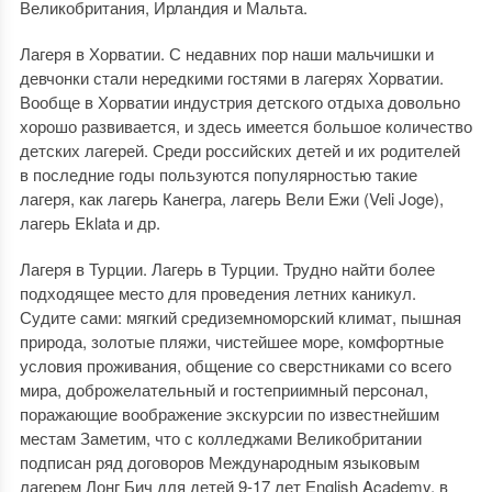
Великобритания, Ирландия и Мальта.
Лагеря в Хорватии. С недавних пор наши мальчишки и
девчонки стали нередкими гостями в лагерях Хорватии.
Вообще в Хорватии индустрия детского отдыха довольно
хорошо развивается, и здесь имеется большое количество
детских лагерей. Среди российских детей и их родителей
в последние годы пользуются популярностью такие
лагеря, как лагерь Канегра, лагерь Вели Ежи (Veli Joge),
лагерь Eklata и др.
Лагеря в Турции. Лагерь в Турции. Трудно найти более
подходящее место для проведения летних каникул.
Судите сами: мягкий средиземноморский климат, пышная
природа, золотые пляжи, чистейшее море, комфортные
условия проживания, общение со сверстниками со всего
мира, доброжелательный и гостеприимный персонал,
поражающие воображение экскурсии по известнейшим
местам Заметим, что с колледжами Великобритании
подписан ряд договоров Международным языковым
лагерем Лонг Бич для детей 9-17 лет English Academy, в