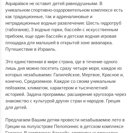
Aquapalace не оставит детей равнодушными. В
уникальном спортивно-оздоровительном комплексе есть
как традиционные, так и адреналиновые и
нетрадиционные водные развлечения: Шесть гидротруб
(тaбоганов), 3 водные горки, бассейн с искусственным
прибоем, еще один бассейн и детская водная игровая
площадка для малышей в открытой зоне аквапарка.
Путешествие в Израиль.
Это единственная в мире страна, где в течение одного
лишь дня можно посетить сразу четыре моря, каждое из
которых незабываемо: Галилейское, Мертвое, Красное и,
конечно, Средиземное. Каждое со своим уникальным
пейзажем, климатом, характером и тысячелетней
историей. Задача программы: расширение кругозора через
знакомство с культурой других стран и народов. Греция
для детей.
Предлагаем Вашим детям провести незабываемое лето в
Греции на полуострове Пелопоннес в детском комплексе
Галакси. В комплексе: бассейн, спортивные площадки,