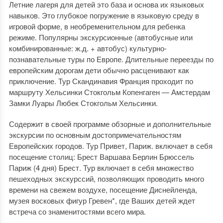
Летние лагеря для детей это база и основа их языковых
навыков. Это глубокое погружение в языковую среду в
игровой форме, в необременительном для ребенка
режиме. Популярны экскурсионные (автобусные или
комбинированные: ж.д. + автобус) культурно-
познавательные туры по Европе. Длительные переезды по
европейским дорогам дети обычно расценивают как
приключение. Тур Скандинавия Франция проходит по
маршруту Хельсинки Стокгольм Копенгаген — Амстердам
Замки Луары Любек Стокгольм Хельсинки.
Содержит в своей программе обзорные и дополнительные
экскурсии по основным достопримечательностям
Европейских городов. Тур Привет, Париж. включает в себя
посещение столиц: Брест Варшава Берлин Брюссель
Париж (4 дня) Брест. Тур включает в себя множество
пешеходных экскурссий, позволяющих проводить много
времени на свежем воздухе, посещение Диснейленда,
музея восковых фигур Гревен*, где Ваших детей ждет
встреча со знаменитостями всего мира.