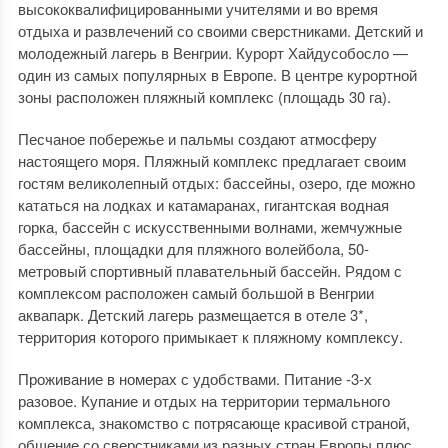
высококвалифицированными учителями и во время
отдыха и развлечений со своими сверстниками. Детский и
молодежный лагерь в Венгрии. Курорт Хайдусобосло —
один из самых популярных в Европе. В центре курортной
зоны расположен пляжный комплекс (площадь 30 га).
Песчаное побережье и пальмы создают атмосферу
настоящего моря. Пляжный комплекс предлагает своим
гостям великолепный отдых: бассейны, озеро, где можно
кататься на лодках и катамаранах, гигантская водная
горка, бассейн с искусственными волнами, жемчужные
бассейны, площадки для пляжного волейбола, 50-
метровый спортивный плавательный бассейн. Рядом с
комплексом расположен самый большой в Венгрии
аквапарк. Детский лагерь размещается в отеле 3*,
территория которого примыкает к пляжному комплексу.
Проживание в номерах с удобствами. Питание -3-х
разовое. Купание и отдых на территории термального
комплекса, знакомство с потрясающе красивой страной,
общение со сверстниками из разных стран Европы плюс