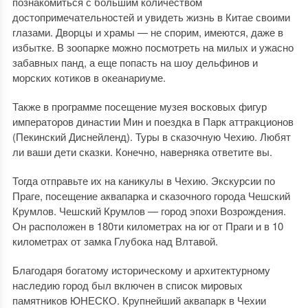
познакомиться с большим количеством
достопримечательностей и увидеть жизнь в Китае своими
глазами. Дворцы и храмы — не спорим, имеются, даже в
избытке. В зоопарке можно посмотреть на милых и ужасно
забавных панд, а еще попасть на шоу дельфинов и
морских котиков в океанариуме.
Также в программе посещение музея восковых фигур
императоров династии Мин и поездка в Парк аттракционов
(Пекинский Диснейленд). Туры в сказочную Чехию. Любят
ли ваши дети сказки. Конечно, наверняка ответите вы.
Тогда отправьте их на каникулы в Чехию. Экскурсии по
Праге, посещение аквапарка и сказочного города Чешский
Крумлов. Чешский Крумлов — город эпохи Возрождения.
Он расположен в 180ти километрах на юг от Праги и в 10
километрах от замка Глубока над Влтавой.
Благодаря богатому историческому и архитектурному
наследию город был включен в список мировых
памятников ЮНЕСКО. Крупнейший аквапарк в Чехии