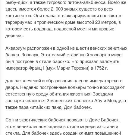
рыбу-диск, а также тигрового питона-альбиноса. Всего же
здесь имеется более 2. 000 живых существ со всех
континентов. Они плавают в аквариумах или ползают в
террариумах и тропическом доме высотой 20 метров, в
котором есть водопад, подвесной мост и мангровые
деревья.
Аквариум расположен в одной из шести венских зенитных
башен. Зоопарк. Этот самый старинный зоопарк в мире
был построен в стиле барокко. Его приказал заложить
император Франц I (муж Марии Терезии) в 1752 г.
для развлечений и образования членов императорского
двора. Недавно построенные вольеры точно воссоздают
естественную среду обитания животных. Звездами
зоопарка являются 2 маленьких слоненка Абу и Монду, а
также пара китайских панд. Дом бабочек.
Сотни экзотических бабочек порхают в Доме Бабочек,
этом великолепном здании в стиле модерн из стали и
стекла. Для бабочек здесь создан климат повышенной