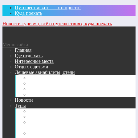
Путешествовать — это просто!
Куда поехать
Новости туризма, всё о путешествиях, куда поехать
Меню сайта
Главная
Где отдыхать
Интересные места
Отдых с детьми
Дешевые авиабилеты, отели
Удобный поиск авиабилетов на сайте
Ж/д билеты
Найти отель
Поиск билетов на автобус
Новости
Туры
Бронирование жилья
Санатории, спа-отели, пансионаты
Хостелы, бюджетные отели, риады, кэмпинги,
квартиры
Страховки