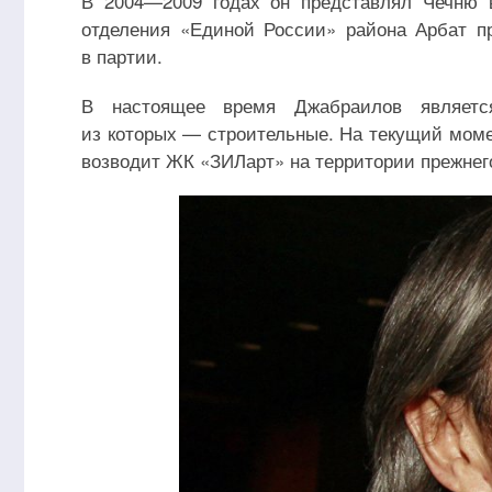
В 2004—2009 годах он представлял Чечню в
отделения «Единой России» района Арбат п
в партии.
В настоящее время Джабраилов является
из которых — строительные. На текущий моме
возводит ЖК «ЗИЛарт» на территории прежнег