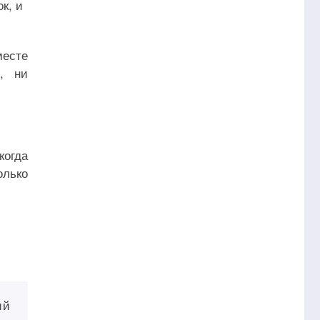
к, и
месте
, ни
огда
олько
ий