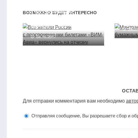
Минтр
Все жители России
бума
с просроченными
ВОЗМОЖНО БУДЕТ ИНТЕРЕСНО
авиаб
билетами «ВИМ-Авиа»
вернулись на отчизну
24.0
04.10.2017
ОСТА
Для отправки комментария вам необходимо
авто
Отправляя сообщение, Вы разрешаете сбор и об