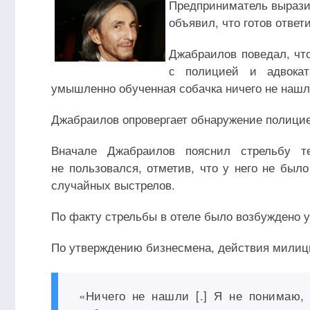
Предприниматель выразил
объявил, что готов ответ
Джабраилов поведал, чт
с полицией и адвокат
умышленно обученная собачка ничего не нашл
Джабраилов опровергает обнаружение полицией
Вначале Джабраилов пояснил стрельбу т
не пользовался, отметив, что у него не был
случайных выстрелов.
По факту стрельбы в отеле было возбуждено у
По утверждению бизнесмена, действия милици
«Ничего не нашли [.] Я не понимаю,