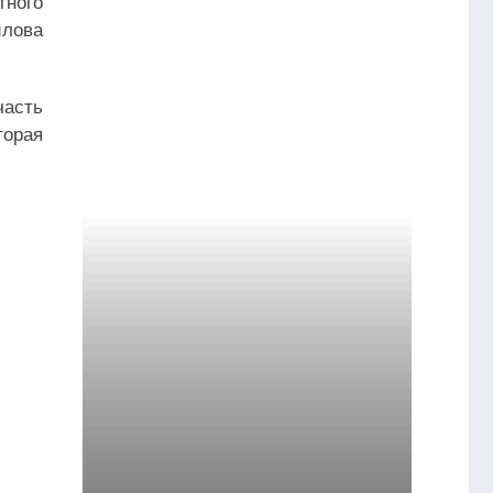
тного
илова
асть
торая