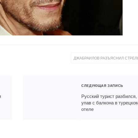
ДЖАБРАИЛОВ РАЗЪЯСНИЛ СТРЕЛ
СЛЕДУЮЩАЯ ЗАПИСЬ
и
Русский турист разбился,
упав с балкона в турецко
отеле
Для спасения
челябинского туриста
на перевал Дятлова