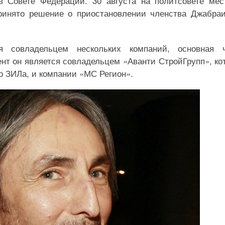
 Совете Федерации. 30 августа на политсовете мес
ринято решение о приостановлении членства Джабра
 совладельцем нескольких компаний, основная ч
нт он является совладельцем «Аванти СтройГрупп», ко
о ЗИЛа, и компании «МС Регион».