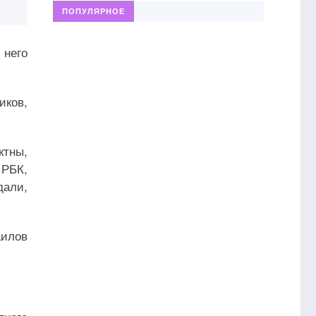
ПОПУЛЯРНОЕ
 него
иков,
тны,
 РБК,
дали,
аилов