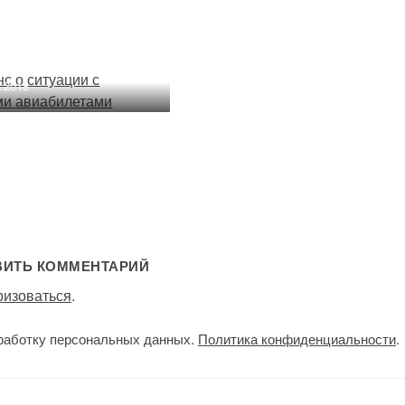
вылетел вертолет МЧС
анс о ситуации с
жными
12.01.2016
илетами
1.2018
ВИТЬ КОММЕНТАРИЙ
ризоваться
.
работку персональных данных.
Политика конфиденциальности
.