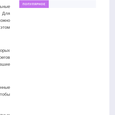
ПОПУЛЯРНОЕ
льные
. Для
можно
 этом
торых
регов
евшие
енные
Чтобы