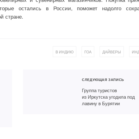
ювелирных и сувенирных магазинчиков. Покупка при
торые остались в России, поможет надолго сохра
й стране.
,
,
,
В ИНДИЮ
ГОА
ДАЙВЕРЫ
ИН
СЛЕДУЮЩАЯ ЗАПИСЬ
Группа туристов
из Иркутска угодила под
лавину в Бурятии