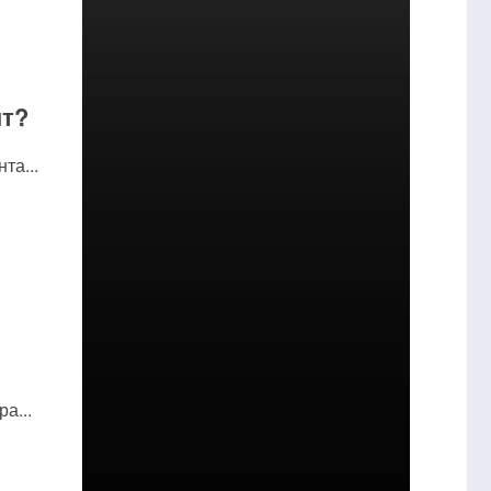
нт?
та...
а...