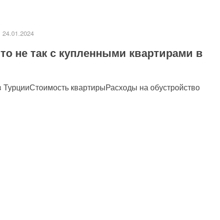
24.01.2024
то не так с купленными квартирами в
и в ТурцииСтоимость квартирыРасходы на обустройство