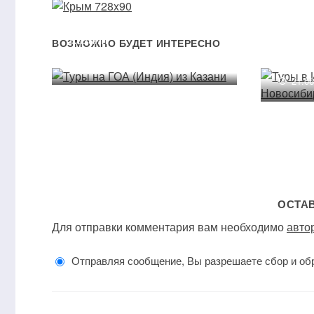
Туры на ГОА (Индия) из
Казани
Туры 
ВОЗМОЖНО БУДЕТ ИНТЕРЕСНО
Новос
21.07.2013
21.0
ОСТА
Для отправки комментария вам необходимо
авто
Отправляя сообщение, Вы разрешаете сбор и об