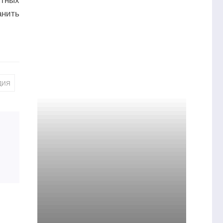
ятных
нить
ДИЯ