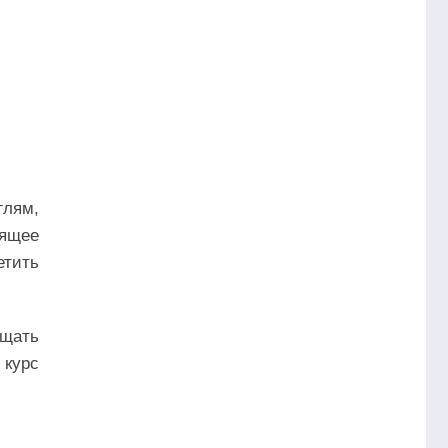
глям,
дящее
етить
ащать
 курс