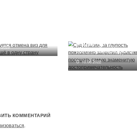
руется отмена виз
Суд Италии, за глупость
оссиян ещё в одну
пожизненно запретил
у
туристке посещать саму
знаменитую
1.2023
достопримечательность
10.06.2022
ВИТЬ КОММЕНТАРИЙ
ризоваться
.