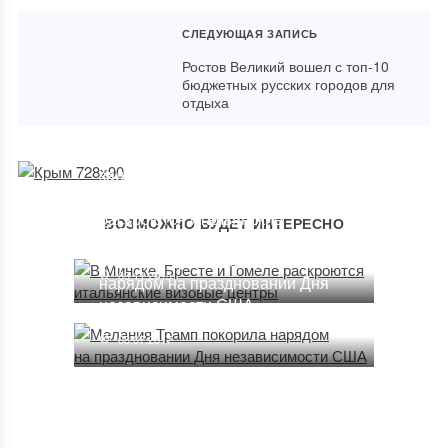
СЛЕДУЮЩАЯ ЗАПИСЬ
Ростов Великий вошел с топ-10
бюджетных русских городов для
отдыха
Самолет Петербург — Анталья
задержали в Пулково на 30
часов
В Минске, Бресте и Гомеле
раскроются итальянские
ВОЗМОЖНО БУДЕТ ИНТЕРЕСНО
23.06.2017
визовые центры
Мелания Трамп покорила
03.11.2015
нарядом на праздновании Дня
независимости США
08.07.2017