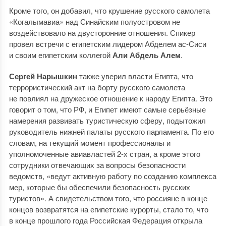
Кроме того, он добавил, что крушение русского самолета
«Когалымавиа» над Синайским полуостровом не
воздействовало на двусторонние отношения. Спикер
провел встречи с египетским лидером Абделем ас-Сиси
и своим египетским коллегой
Али Абдель Алем
.
Сергей Нарышкин
также уверил власти Египта, что
террористический акт на борту русского самолета
не повлиял на дружеское отношение к народу Египта. Это
говорит о том, что РФ, и Египет имеют самые серьёзные
намерения развивать туристическую сферу, подытожил
руководитель нижней палаты русского парламента. По его
словам, на текущий момент профессионалы и
уполномоченные авиавластей 2-х стран, а кроме этого
сотрудники отвечающих за вопросы безопасности
ведомств, «ведут активную работу по созданию комплекса
мер, которые бы обеспечили безопасность русских
туристов». А свидетельством того, что россияне в конце
концов возвратятся на египетские курорты, стало то, что
в конце прошлого года Российская Федерация открыла