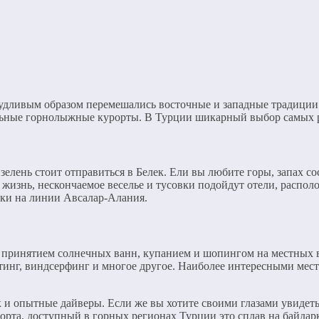
удливым образом перемешались восточные и западные традиции.
ельные горнолыжные курорты. В Турции шикарный выбор самых 
зелень стоит отправиться в Белек. Ели вы любите горы, запах с
 жизнь, нескончаемое веселье и тусовки подойдут отели, распол
лки на линии Авсалар-Алания.
я принятием солнечных ванн, купанием и шопингом на местных 
тинг, виндсерфинг и многое другое. Наиболее интересными мест
 и опытные дайверы. Если же вы хотите своими глазами увидеть
орта, доступный в горных регионах Турции это сплав на байдар