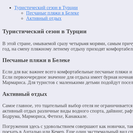
Туристический сезон в Турции
Песчаные пляжи в Белеке
Активный отдых
Туристический сезон в Турции
В этой стране, омываемой сразу четырьмя морями, самым прич
год, на смену пляжному летнему отдыху приходят комфортаб
Песчаные пляжи в Белеке
Если для вас важнее всего комфортабельные песчаные пляжи и 
Если первоочередное значение для отдыха имеет бурная ночная
Мармариса. Для туристов с маленькими детьми подойдут посе
Активный отдых
Самое главное, это тщательный выбор отеля не ограничиваетс
активный отдых различные виды водного спорта, дайвинг, раф
Бодрума, Мармориса, Фетихе, Канаккале.
Погружения здесь с удовольствием совершают как новички, так
поехать в Анталью или Кемер. Еще один экстремальный вид сп