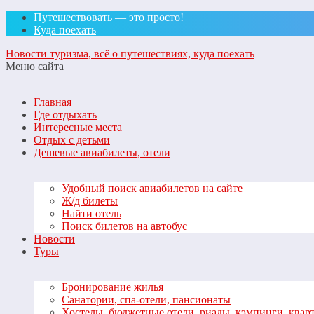
Путешествовать — это просто!
Куда поехать
Новости туризма, всё о путешествиях, куда поехать
Меню сайта
Главная
Где отдыхать
Интересные места
Отдых с детьми
Дешевые авиабилеты, отели
Удобный поиск авиабилетов на сайте
Ж/д билеты
Найти отель
Поиск билетов на автобус
Новости
Туры
Бронирование жилья
Санатории, спа-отели, пансионаты
Хостелы, бюджетные отели, риады, кэмпинги, квар