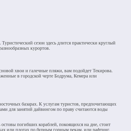
 Туристический сезон здесь длится практически круглый
разнообразных курортов.
основой хвои и галечные пляжи, вам подойдет Текирова.
оженные в городской черте Бодрума, Кемера или
восточных базарах. К услугам туристов, предпочитающих
ами для занятий дайвингом по праву считаются воды
 остовы погибших кораблей, покоящихся на дне, стоит
ках или плотах по бурным горным рекам, или рафтинг.