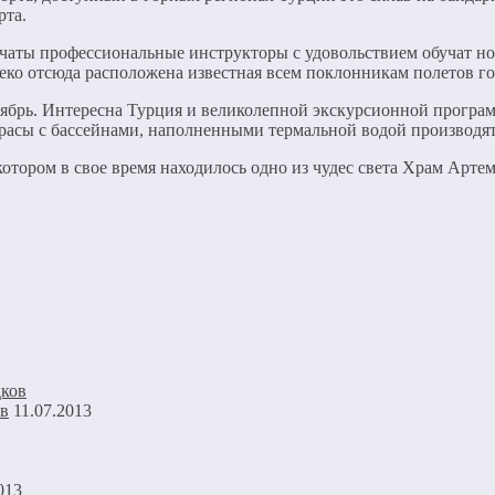
рта.
чаты профессиональные инструкторы с удовольствием обучат нов
ко отсюда расположена известная всем поклонникам полетов гор
ктябрь. Интересна Турция и великолепной экскурсионной програ
расы с бассейнами, наполненными термальной водой производят
отором в свое время находилось одно из чудес света Храм Арте
ов
11.07.2013
013