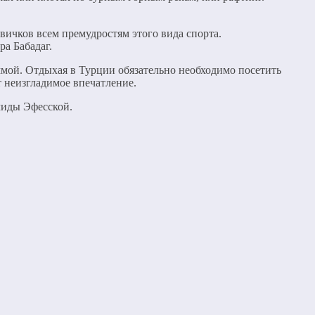
ичков всем премудростям этого вида спорта.
а Бабадаг.
ммой. Отдыхая в Турции обязательно необходимо посетить
 неизгладимое впечатление.
миды Эфесской.