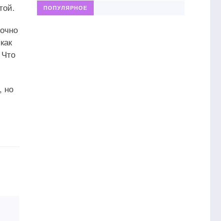
той.
ПОПУЛЯРНОЕ
точно
как
 Что
, но