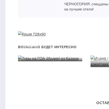
ЧЕРНОГОРИЯ: спеццены
на лучшие отели!
Туры на ГОА (Индия) из
Индия
Казани
лучши
ВОЗМОЖНО БУДЕТ ИНТЕРЕСНО
курор
21.07.2013
04.0
ОСТА