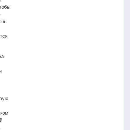
чтобы
е
очь
ется
ка
ы
рвую
шком
ый
.