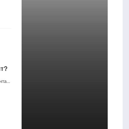
нт?
та...