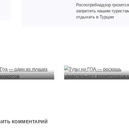
Роспотребнадзор грозитс
запретить нашим туриста
отдыхать в Турции
 / Гоа — один из
Туры на ГОА — роскошь
х азиатских
удивительного
тов
времяпровождения
8.2013
27.07.2013
ВИТЬ КОММЕНТАРИЙ