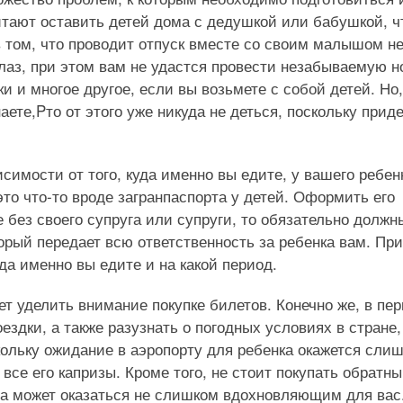
итают оставить детей дома с дедушкой или бабушкой, 
в том, что проводит отпуск вместе со своим малышом н
 глаз, при этом вам не удастся провести незабываемую н
и и многое другое, если вы возьмете с собой детей. Но,
наете,Pто от этого уже никуда не деться, поскольку прид
исимости от того, куда именно вы едите, у вашего ребен
то что-то вроде
загранпаспорта у детей. Оформить его
е без своего супруга или супруги, то обязательно должн
орый передает всю ответственность за ребенка вам. При
да именно вы едите и на какой период.
ет уделить внимание покупке билетов. Конечно же, в пе
ездки, а также разузнать о погодных условиях в стране,
кольку ожидание в аэропорту для ребенка окажется сли
все его капризы. Кроме того, не стоит покупать обратн
зда может оказаться не слишком вдохновляющим для вас