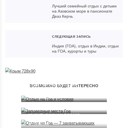
Лучший семейный отдых с детьми
на Азовском море в пансионате
Деаз Керчь
СЛЕДУЮЩАЯ ЗАПИСЬ
Индия (ГОА), отдых в Индии, отдых
на ГОА, курорты и туры
Отдых на Гоа и условия
ВОЗМОЖНО БУДЕТ ИНТЕРЕСНО
16.08.2013
Заповедные места Гоа
22.07.2013
Отдых на Гоа — 7
захватывающих плюсов
28.06.2013