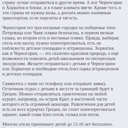
страну лучше отправиться в другое время. А вот Черногория
и Хорватия и ближе, и в плане климата мягче. Кроме того, в
эти страны не нужны визы, а доехать можно наземным
транспортом, если перелеты в тягость.
Черногория это трогательные городки на побережье типа
Петроваца или Чаня: пляжи безопасны, в первом мелкая
галька, во втором есть и песчаные пляжи. Правда, выбирая
отель или виллу, нужно поинтересоваться, есть ли
поблизости детские площадки и аттракционы. Хорватия,
как и Черногория, — это сказочно красивая природа, а еще
возможности повозить детей-школьников по интересным
экскурсиям. Желаете отправиться с детьми в Черногорию
или Хорватию и необходим отель близ парка аттракционов
и детских площадок.
Свяжитесь с нами по телефону или отправьте заявку.
Отличным отдых с детьми в августе за границей будет в
Греции. Можно отправляться, практически на любой
курорт, например, на остров Крит, в восточной части
которого есть огромный аквапарк. Развлечения для детей
есть на всех курортах Греции, но стоит поинтересоваться
заранее, какой пляж близ отеля, галька или песок.
Многие отели принимают детей до 13-16 лет бесплатно.