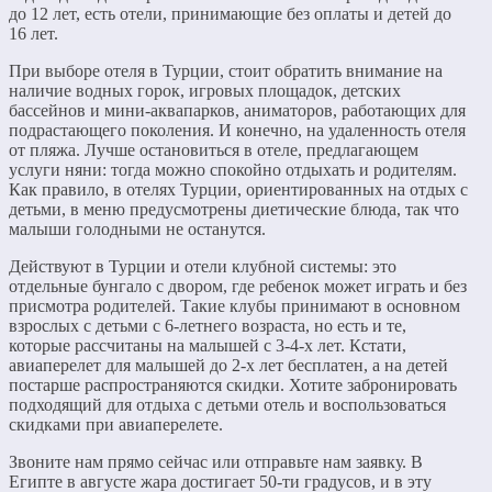
до 12 лет, есть отели, принимающие без оплаты и детей до
16 лет.
При выборе отеля в Турции, стоит обратить внимание на
наличие водных горок, игровых площадок, детских
бассейнов и мини-аквапарков, аниматоров, работающих для
подрастающего поколения. И конечно, на удаленность отеля
от пляжа. Лучше остановиться в отеле, предлагающем
услуги няни: тогда можно спокойно отдыхать и родителям.
Как правило, в отелях Турции, ориентированных на отдых с
детьми, в меню предусмотрены диетические блюда, так что
малыши голодными не останутся.
Действуют в Турции и отели клубной системы: это
отдельные
бунгало с двором, где ребенок может играть и без
присмотра родителей. Такие клубы принимают в основном
взрослых с детьми с 6-летнего возраста, но есть и те,
которые рассчитаны на малышей с 3-4-х лет. Кстати,
авиаперелет для малышей до 2-х лет бесплатен, а на детей
постарше распространяются скидки. Хотите забронировать
подходящий для отдыха с детьми отель и воспользоваться
скидками при авиаперелете.
Звоните нам прямо сейчас или отправьте нам заявку. В
Египте в августе жара достигает 50-ти градусов, и в эту