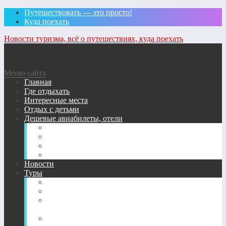
Путешествовать — это просто!
Куда поехать
Новости туризма, всё о путешествиях, куда поехать
Меню сайта
Главная
Где отдыхать
Интересные места
Отдых с детьми
Дешевые авиабилеты, отели
Удобный поиск авиабилетов на сайте
Ж/д билеты
Найти отель
Поиск билетов на автобус
Новости
Туры
Бронирование жилья
Санатории, спа-отели, пансионаты
Хостелы, бюджетные отели, риады, кэмпинги,
квартиры
Страховки