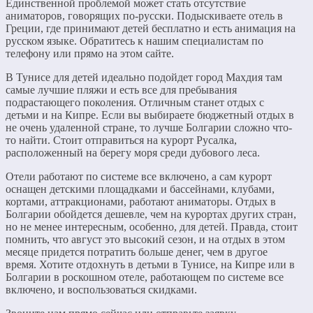
Единственной проблемой может стать отсутствие
аниматоров, говорящих по-русски. Подыскиваете отель в
Греции, где принимают детей бесплатно и есть анимация на
русском языке. Обратитесь к нашим специалистам по
телефону или прямо на этом сайте.
В Тунисе для детей идеально подойдет город Махдия там
самые лучшие пляжи и есть все для пребывания
подрастающего поколения. Отличным станет отдых с
детьми и на Кипре. Если вы выбираете бюджетный отдых в
не очень удаленной стране, то лучше Болгарии сложно что-
то найти. Стоит отправиться на курорт Русалка,
расположенный на берегу моря среди дубового леса.
Отели работают по системе все включено, а сам курорт
оснащен детскими площадками и бассейнами, клубами,
кортами, аттракционами, работают аниматоры. Отдых в
Болгарии обойдется дешевле, чем на курортах других стран,
но не менее интересным, особенно, для детей. Правда, стоит
помнить, что август это высокий сезон, и на отдых в этом
месяце придется потратить больше денег, чем в другое
время. Хотите отдохнуть в детьми в Тунисе, на Кипре или в
Болгарии в роскошном отеле, работающем по системе все
включено, и воспользоваться скидками.