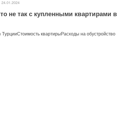
24.01.2024
то не так с купленными квартирами в
и в ТурцииСтоимость квартирыРасходы на обустройство