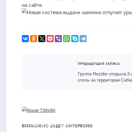
на сайте.
ПРЕДЫДУЩАЯ ЗАПИСЬ
Группа Rezidor открыла 2-
отель на территории Сиби
Полетные программы в
Таиланд и Индию от
С Эль
ВОЗМОЖНО БУДЕТ ИНТЕРЕСНО
«Библио-Глобус»
турис