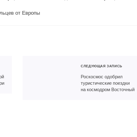
СЛЕДУЮЩАЯ ЗАПИСЬ
ой
Роскосмос одобрил
ри
туристические поездки
на космодром Восточный
бруса эвакуируют
В Барселоне прошла
та, сломавшего ногу
акция протеста против