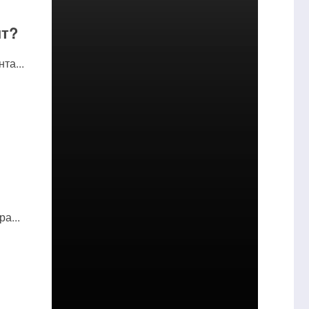
нт?
та...
а...