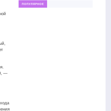
ПОПУЛЯРНОЕ
ной
ый,
ет
я.
0, —
ехода
ления