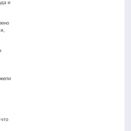
ода и
рено
я,
и
ежели
 что