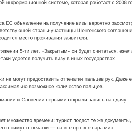
й информационной системе, которая работает с 2008 г
кса ЕС объявление на получение визы вероятно рассмот
тветствующей страны-участницы Шенгенского соглашени
аходится место проживания заявителя.
яжении 5-ти лет. «Закрытым» он будет считаться, ежел
таки удается получить визу в иных государствах
ки не могут предоставить отпечатки пальцев рук. Даже 
 максимально возможное количество пальцев.
рмании и Словении первыми открыли запись на сдачу
мет множество времени: турист подаст те же документы,
его снимут отпечатки — на все про все пара мин.