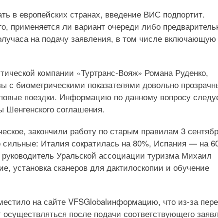
ть в европейских странах, введение ВИС подпортит.
го, применяется ли вариант очереди либо предваритель
получаса на подачу заявления, в том числе включающую
тической компании «Туртранс-Вояж» Романа Руденко,
зы с биометрическими показателями довольно прозрачн
повые поездки. Информацию по данному вопросу следу
ы Шенгенского соглашения.
ческое, закончили работу по старым правилам 3 сентябр
го сильные: Италия сократилась на 80%, Испания — на 6
 руководитель Уральской ассоциации туризма Михаил
е, установка сканеров для дактилоскопии и обучение
местило на сайте VFSGlobalинформацию, что из-за пер
т осуществляться после подачи соответствующего заяв