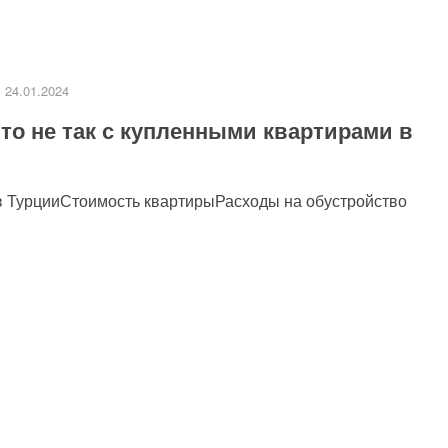
24.01.2024
то не так с купленными квартирами в
и в ТурцииСтоимость квартирыРасходы на обустройство