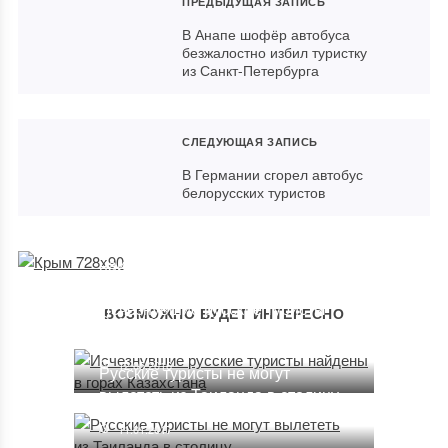
ПРЕДЫДУЩАЯ ЗАПИСЬ
В Анапе шофёр автобуса
безжалостно избил туристку
из Санкт-Петербурга
СЛЕДУЮЩАЯ ЗАПИСЬ
В Германии сгорел автобус
белорусских туристов
Турция возвратила себе статус
наиболее популярной страны у
русских туристов
Исчезнувшие русские туристы
ВОЗМОЖНО БУДЕТ ИНТЕРЕСНО
01.10.2016
найдены в горах Казахстана
12.05.2016
Русские туристы не могут
вылететь из Таиланда в столицу
11.01.2017