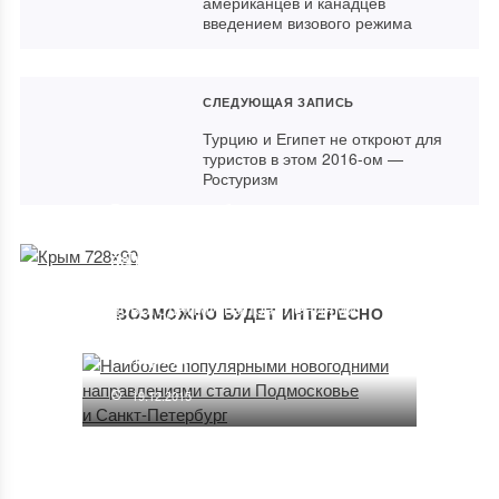
американцев и канадцев
введением визового режима
СЛЕДУЮЩАЯ ЗАПИСЬ
Турцию и Египет не откроют для
туристов в этом 2016-ом —
Ростуризм
Роскосмос собирается
приглашать туристов
МИД РФ: вирусом Коксаки
на космодромы Байконур
в Турции с июля заразились 36
и Восточный
россиян
Наиболее популярными
новогодними направлениями
ВОЗМОЖНО БУДЕТ ИНТЕРЕСНО
10.09.2015
22.08.2017
стали Подмосковье и Санкт-
Петербург
19.12.2015