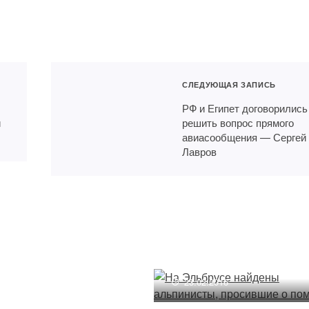
СЛЕДУЮЩАЯ ЗАПИСЬ
РФ и Египет договорились
и
решить вопрос прямого
авиасообщения — Сергей
Лавров
чная область вошла
-3 туристических
нов РФ
На Эльбрусе найдены
альпинисты, просившие
2.2017
о помощи
23.02.2016