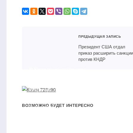
ПРЕДЫДУЩАЯ ЗАПИСЬ
Президент США отдал
приказ расширить санкци
против КНДР
В Кремле не исключают
террористической угрозы
из Турции — пресс-
Столи
секретарь главы
в ТОП
российского государства
регио
ВОЗМОЖНО БУДЕТ ИНТЕРЕСНО
26.11.2015
09.0