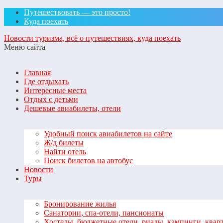
Путешествовать — это просто!
Куда поехать
Новости туризма, всё о путешествиях, куда поехать
Меню сайта
Главная
Где отдыхать
Интересные места
Отдых с детьми
Дешевые авиабилеты, отели
Удобный поиск авиабилетов на сайте
Ж/д билеты
Найти отель
Поиск билетов на автобус
Новости
Туры
Бронирование жилья
Санатории, спа-отели, пансионаты
Хостелы, бюджетные отели, риады, кэмпинги, квар