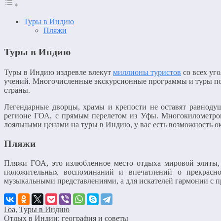
Туры в Индию
Пляжи
Туры в Индию
Туры в Индию издревле влекут
миллионы туристов
со всех уг
учений. Многочисленные экскурсионные программы и туры по
страны.
Легендарные дворцы, храмы и крепости не оставят равнод
регионе ГОА, с прямым перелетом из Уфы. Многокилометро
лояльными ценами на туры в Индию, у вас есть возможность ок
Пляжи
Пляжи ГОА, это излюбленное место отдыха мировой элиты,
положительных воспоминаний и впечатлений о прекрасн
музыкальными представлениями, а для искателей гармонии с п
Гоа
,
Туры в Индию
Отдых в Индии: география и советы