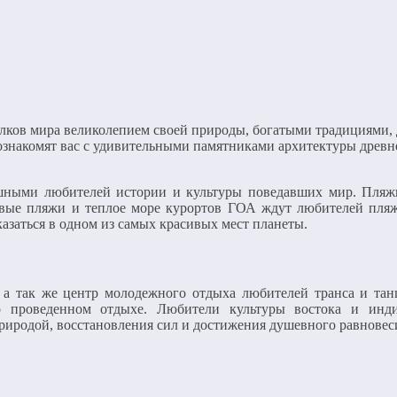
олков мира великолепием своей природы, богатыми традициями
знакомят вас с удивительными памятниками архитектуры древн
ушными любителей истории и культуры поведавших мир. Пля
вые пляжи и теплое море курортов ГОА ждут любителей пляж
азаться в одном из самых красивых мест планеты.
 а так же центр молодежного отдыха любителей транса и та
о проведенном отдыхе. Любители культуры востока и инд
риродой, восстановления сил и достижения душевного равновес