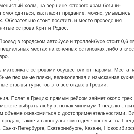
менистый холм, на вершине которого храм богини-
омолодиться, как гласит предание, можно, умывшись
х. Обязательно стоит посетить и место проведения
нитые острова Крит и Родос.
Проезд в городском автобусе и троллейбусе стоит 0,6 е
специальных местах на конечных остановках либо в киос
вро.
ь материка с островами осуществляют паромы. Места н
бные песчаные пляжи, великолепная и изысканная кухня
ые отзывы туристов это все отдых в Греции.
ния. Полет в Грецию прямым рейсом займет около трех 
 можете выбрать любую, но как минимум 1 неделю стои
ом объеме ознакомиться с достопримечательностями. В
продаж, также и в консульском отделе посольства Грец
, Санкт-Петербурге, Екатеринбурге, Казани, Новосибирс