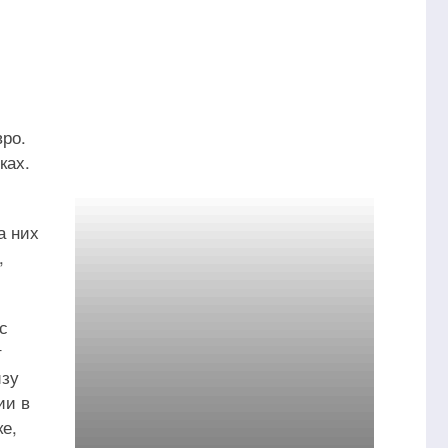
вро.
ках.
а них
,
с
т
изу
ии в
ке,