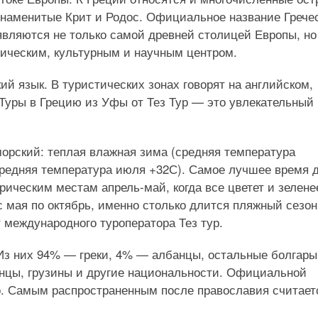
знаменитые Крит и Родос. Официальное название Грече
являются не только самой древней столицей Европы, но
ическим, культурным и научным центром.
й язык. В туристических зонах говорят на английском,
Туры в Грецию из Уфы от Тез Тур — это увлекательный
орский: теплая влажная зима (средняя температура
(средняя температура июля +32С). Самое лучшее время 
ическим местам апрель-май, когда все цветет и зелене
с мая по октябрь, именно столько длится пляжный сезон
 международного туроператора Тез тур.
Из них 94% — греки, 4% — албанцы, остальные болгары
инцы, грузины и другие национальности. Официальной
о. Самым распространенным после православия считает