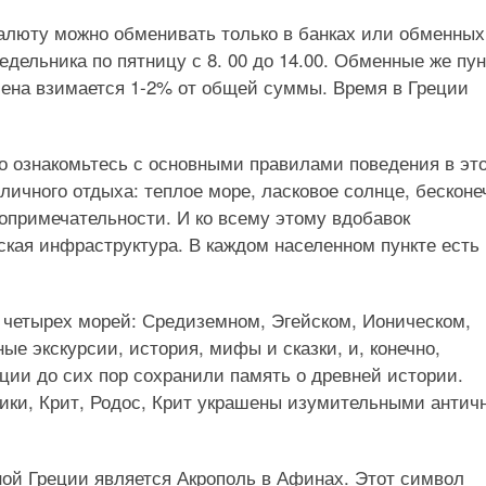
алюту можно обменивать только в банках или обменных
едельника по пятницу с 8. 00 до 14.00. Обменные же пу
мена взимается 1-2% от общей суммы. Время в Греции
о ознакомьтесь с основными правилами поведения в эт
тличного отдыха: теплое море, ласковое солнце, бескон
опримечательности. И ко всему этому вдобавок
кая инфраструктура. В каждом населенном пункте есть
 четырех морей: Средиземном, Эгейском, Ионическом,
е экскурсии, история, мифы и сказки, и, конечно,
еции до сих пор сохранили память о древней истории.
ики, Крит, Родос, Крит украшены изумительными анти
ой Греции является Акрополь в Афинах. Этот символ