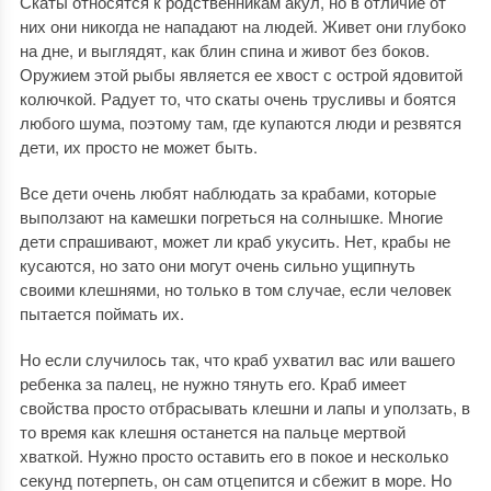
Скаты относятся к родственникам акул, но в отличие от
них они никогда не нападают на людей. Живет они глубоко
на дне, и выглядят, как блин спина и живот без боков.
Оружием этой рыбы является ее хвост с острой ядовитой
колючкой. Радует то, что скаты очень трусливы и боятся
любого шума, поэтому там, где купаются люди и резвятся
дети, их просто не может быть.
Все дети очень любят наблюдать за крабами, которые
выползают на камешки погреться на солнышке. Многие
дети спрашивают, может ли краб укусить. Нет, крабы не
кусаются, но зато они могут очень сильно ущипнуть
своими клешнями, но только в том случае, если человек
пытается поймать их.
Но если случилось так, что краб ухватил вас или вашего
ребенка за палец, не нужно тянуть его. Краб имеет
свойства просто отбрасывать клешни и лапы и уползать, в
то время как клешня останется на пальце мертвой
хваткой. Нужно просто оставить его в покое и несколько
секунд потерпеть, он сам отцепится и сбежит в море. Но