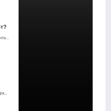
нт?
та...
а...