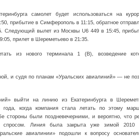
еринбурга самолет будет использоваться на куро
:50, прибытие в Симферополь в 11:15, обратное отправ
35. Следующий вылет из Москвы U6 449 в 15:45, прибы
9:05, прилет в Шереметьево в 21:35.
тать из нового терминала 1 (В), возведение кот
сной, и судя по планам «Уральских авиалиний» — не по
.
ний» выйти на линию из Екатеринбурга в Шеремет
года, когда компания стала летать по этому мар
бе стороны были поздневечерними, и вероятно, что р
 спросом. Линия была закрыта уже зимой 2010 г
Уральские авиалинии» подошли к вопросу основател