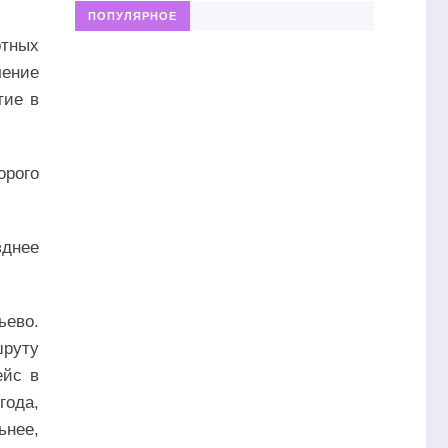
ПОПУЛЯРНОЕ
ртных
ление
тие в
орого
зднее
ьево.
шруту
ейс в
ода,
ьнее,