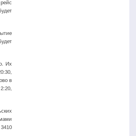
 рейс
будет
бытие
будет
о. Их
0:30,
ово в
 2:20,
ьских
мами
 3410