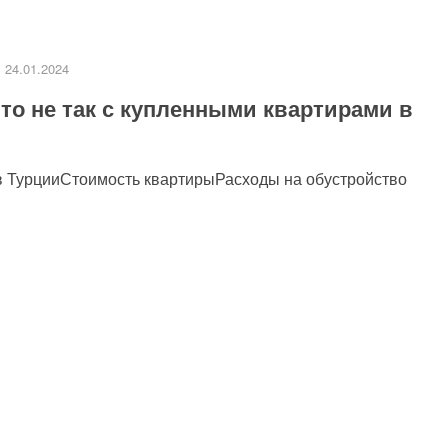
24.01.2024
то не так с купленными квартирами в
и в ТурцииСтоимость квартирыРасходы на обустройство