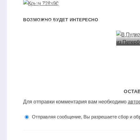
закрывает для туристов
«райский» остров
В Пул
рейса
ВОЗМОЖНО БУДЕТ ИНТЕРЕСНО
17.05.2016
в Тун
03.0
ОСТА
Для отправки комментария вам необходимо
авто
Отправляя сообщение, Вы разрешаете сбор и об