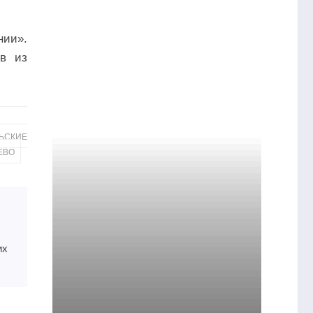
нии».
в из
ЬСКИЕ
ЕВО
их