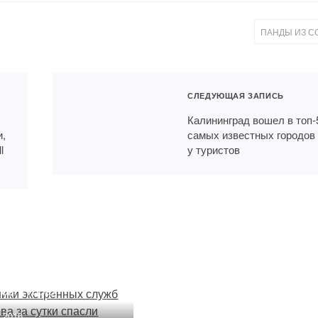
ПАНДЫ ИЗ С
СЛЕДУЮЩАЯ ЗАПИСЬ
Калининград вошел в топ-
и,
самых известных городов
l
у туристов
Два туриста из столицы
обожглись кипятком
в горах Кабардино-
Балкарии
дники экстренных
 полуострова
14.09.2015
тки спасли шестерых
ов в горах
1.2016