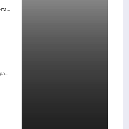
та...
а...