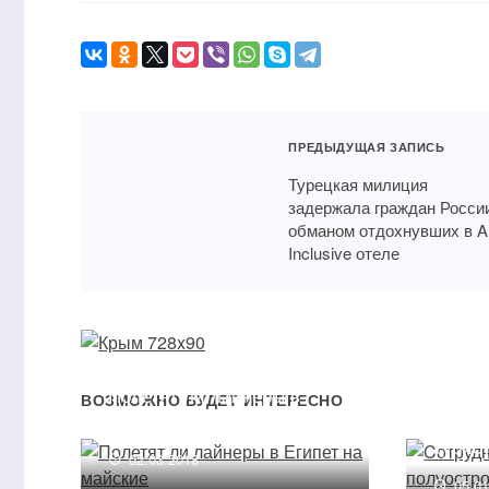
ПРЕДЫДУЩАЯ ЗАПИСЬ
Турецкая милиция
задержала граждан Росси
обманом отдохнувших в Al
Inclusive отеле
Cотру
Полетят ли лайнеры в
служб
ВОЗМОЖНО БУДЕТ ИНТЕРЕСНО
Египет на майские
за су
турист
02.03.2018
05.0