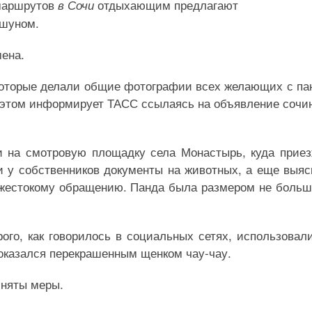
рмаршрутов
отдыхающим предлагают
в Сочи
ршуном.
мена.
которые делали общие фотографии всех желающих с па
б этом информирует ТАСС ссылаясь на объявление сочи
и на смотровую площадку села Монастырь, куда прие
ли у собственников документы на животных, а еще выяс
 жестокому обращению. Панда была размером не больш
ого, как говорилось в социальных сетях, использовал
 оказался перекрашенным щенком чау-чау.
иняты меры.