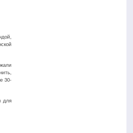
ндой,
нской
зжали
нить,
е 30-
и для