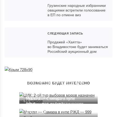
Грузинские народные избранники
овациями встретили голосование
в ЕП по отмене виз
СЛЕДУЮЩАЯ ЗАПИСЬ
Продажей «Хаятта»
во Владивостоке будет заниматься
Российский аукционный дом
ЦИК: 2-ой тур выборов мэров
ВОЗМОЖНО БУДЕТ ИНТЕРЕСНО
назначен на 15 ноября
23.10.2015
Черепашки-ниндзя стали
Москва — Самара в купе
официальным туристическим
РЖД — 999 рублей
символом Нью-Йорка
21.05.2018