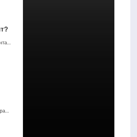
нт?
та...
а...