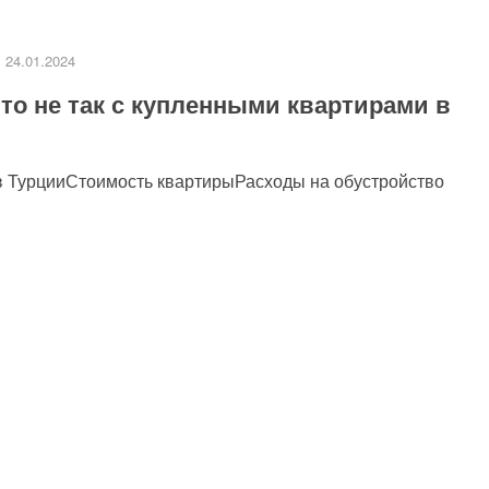
24.01.2024
то не так с купленными квартирами в
и в ТурцииСтоимость квартирыРасходы на обустройство