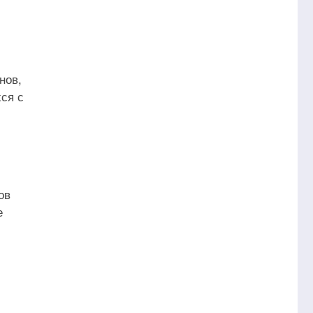
нов,
ся с
ов
е
,