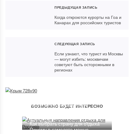
ПРЕДЫДУЩАЯ ЗАПИСЬ
Когда откроются курорты на Гоа и
Канарах для российских туристов
СЛЕДУЮЩАЯ ЗАПИСЬ
Если узнают, что турист из Москвы
— могут избить: москвичам
советуют быть осторожными в
регионах
Актуальные направления
ВОЗМОЖНО БУДЕТ ИНТЕРЕСНО
отдыха для Россиян
11.12.2023
Как выбрать страну для отдыха
Почему в самолете можно
13.01.2022