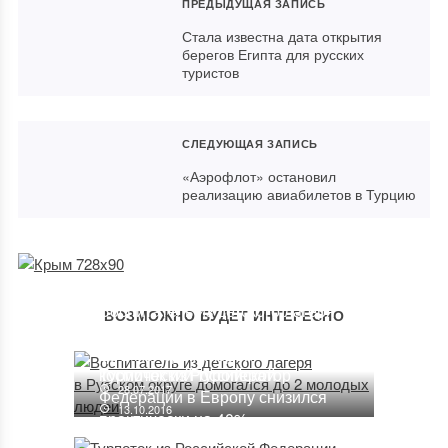
ПРЕДЫДУЩАЯ ЗАПИСЬ
Стала известна дата открытия
берегов Египта для русских
туристов
СЛЕДУЮЩАЯ ЗАПИСЬ
«Аэрофлот» остановил
реализацию авиабилетов в Турцию
Воспитатель из детского лагеря
ВОЗМОЖНО БУДЕТ ИНТЕРЕСНО
в Рузском округе домогался
В РФ может появиться 1-ый
до 2 молодых людей
космический туроператор
Турпоток из Российской
28.07.2017
Федерации в Европу снизился
13.10.2016
практически на 40%