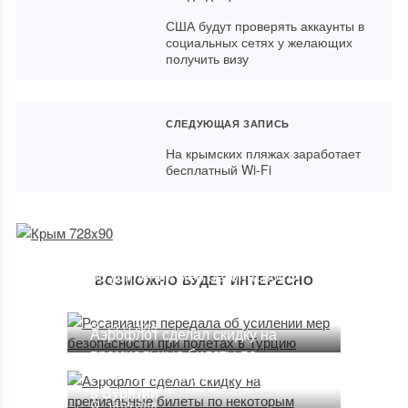
США будут проверять аккаунты в
социальных сетях у желающих
получить визу
СЛЕДУЮЩАЯ ЗАПИСЬ
На крымских пляжах заработает
бесплатный Wi-Fi
Росавиация передала
об усилении мер безопасности
ВОЗМОЖНО БУДЕТ ИНТЕРЕСНО
при полетах в Турцию
25.11.2015
Аэрофлот сделал скидку на
премиальные билеты по
Детский лагерь эвакуировали
некоторым направлениям
в Бурятии
16.05.2018