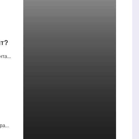
нт?
та...
а...