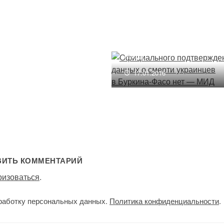
о Египта полететь
Официального
цию
подтверждения данных о
смерти украинцев
1.2015
в Буркина-Фасо нет —
МИД
17.01.2016
ВИТЬ КОММЕНТАРИЙ
ризоваться
.
работку персональных данных.
Политика конфиденциальности
.