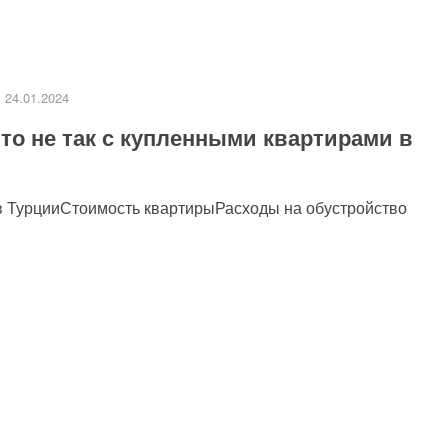
24.01.2024
то не так с купленными квартирами в
и в ТурцииСтоимость квартирыРасходы на обустройство