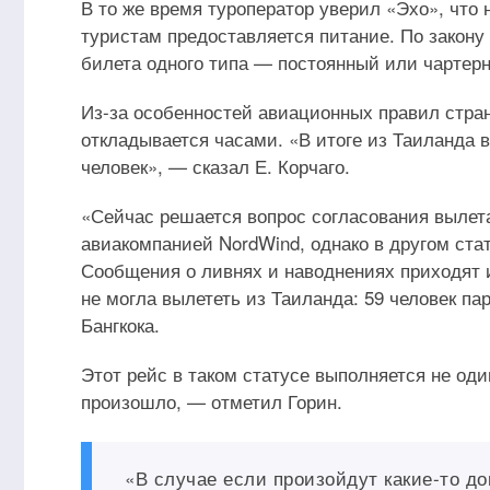
В то же время туроператор уверил «Эхо», что
туристам предоставляется питание. По закону 
билета одного типа — постоянный или чартер
Из-за особенностей авиационных правил стра
откладывается часами. «В итоге из Таиланда 
человек», — сказал Е. Корчаго.
«Сейчас решается вопрос согласования вылета
авиакомпанией NordWind, однако в другом ст
Сообщения о ливнях и наводнениях приходят и
не могла вылететь из Таиланда: 59 человек па
Бангкока.
Этот рейс в таком статусе выполняется не оди
произошло, — отметил Горин.
«В случае если произойдут какие-то д